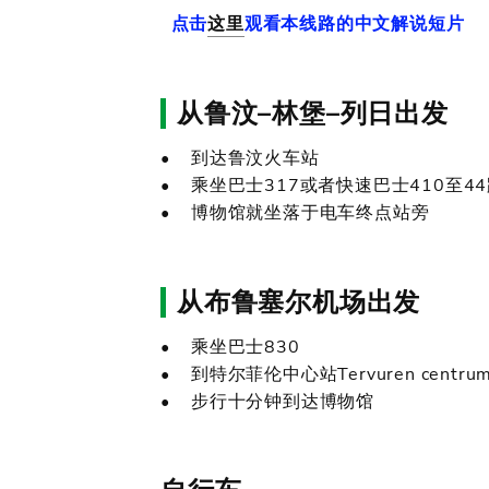
点击
这里
观看本线路的中文解说短片
从鲁汶–林堡–列日出发
• 到达鲁汶火车站
• 乘坐巴士317或者快速巴士410至4
• 博物馆就坐落于电车终点站旁
从布鲁塞尔机场出发
• 乘坐巴士830
• 到特尔菲伦中心站Tervuren centr
• 步行十分钟到达博物馆