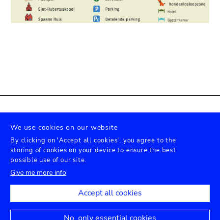
We use cookies on our website
By clicking on 'Accept all cookies', you agree to the
storing of cookies on your device to ensure the best
X
Facebook
Instagram
Youtube
possible use of our site.
Give me more info
Accept all cookies
© - 版权归比利时皇家中非博物馆所有 - 2021
No, only essential cookies
法律声明