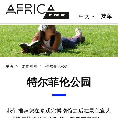
Skip
Skip
to
to
LANGU
中文
菜单
main
search
content
Breadcrumb
主页
走走看看
特尔菲伦公园
特尔菲伦公园
我们推荐您在参观完博物馆之后在景色宜人